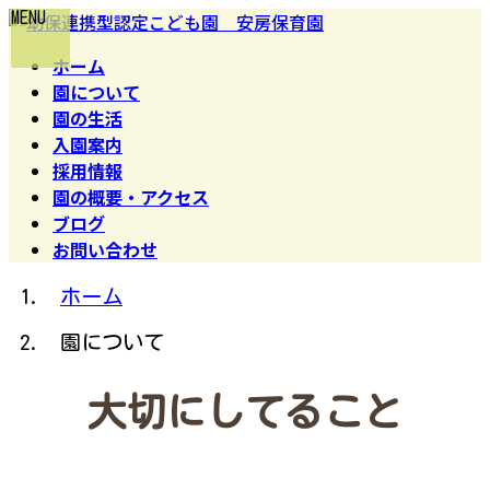
コ
ナ
MENU
ン
ビ
テ
ゲ
ホーム
ン
ー
ツ
シ
園について
へ
ョ
園の生活
ス
ン
キ
に
入園案内
ッ
移
採用情報
プ
動
園の概要・アクセス
ブログ
お問い合わせ
ホーム
園について
大切にしてること