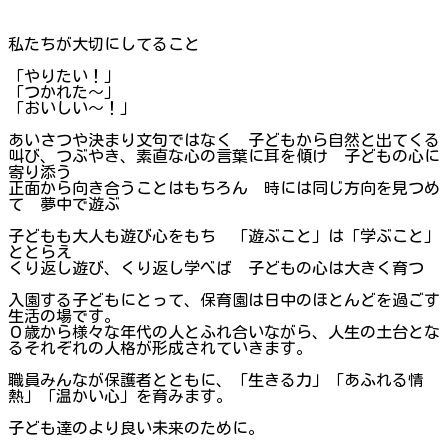
私たちが大切にしてること
「やりたい！」
「つかれた～」
「おいしい～！」
あいさつや決まり文句ではなく 子どもから自然と出てくる
叫び、つぶやき、素直な心の言葉に耳を傾け 子どもの心に
寄り添う
正面から向き合うことはもちろん 時には同じ方向を見つめ
て 夢中で遊ぶ
子どもも大人も遊び心をもち 「遊ぶこと」は「学ぶこと」
ととらえ
くり返し遊び、くり返し学べば 子どもの心は大きく育つ
入園する子どもにとって、保育園は日中のほとんどを過ごす
生活の場です。
０歳から様々な年代の人とふれ合いながら、人生の土台とな
るそれぞれの人格が形成されていきます。
職員みんなが保護者とともに、「生きる力」「あふれる情
熱」「温かい心」を育みます。
子ども達のより良い未来のために。