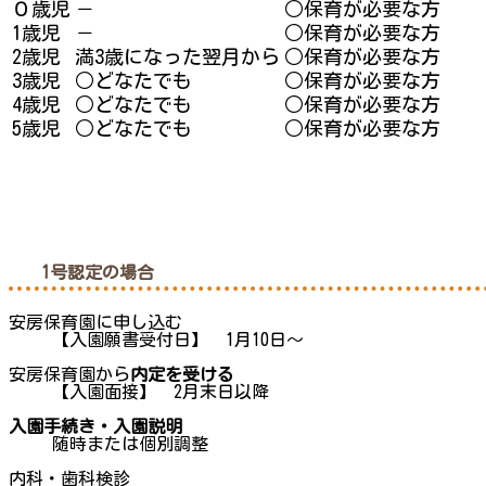
０歳児
－
○保育が必要な方
1歳児
－
○保育が必要な方
2歳児
満3歳になった翌月から
○保育が必要な方
3歳児
○どなたでも
○保育が必要な方
4歳児
○どなたでも
○保育が必要な方
5歳児
○どなたでも
○保育が必要な方
1号認定の場合
安房保育園に申し込む
【入園願書受付日】 1月10日～
安房保育園から
内定を受ける
【入園面接】 2月末日以降
入園手続き・入園説明
随時または個別調整
内科・歯科検診