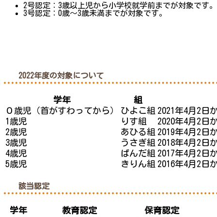
2号認定：3歳以上児から小学校就学前までが対象です。
3号認定：0歳～3歳未満までが対象です。
2022年度の
対象
について
学年
組
０歳児（首がすわってから）
ひよこ組
2021年4月2
1歳児
りす組
2020年4月2
2歳児
あひる組
2019年4月2
3歳児
うさぎ組
2018年4月2
4歳児
ぱんだ組
2017年4月2
5歳児
きりん組
2016年4月2
該当認定
学年
教育認定
保育認定