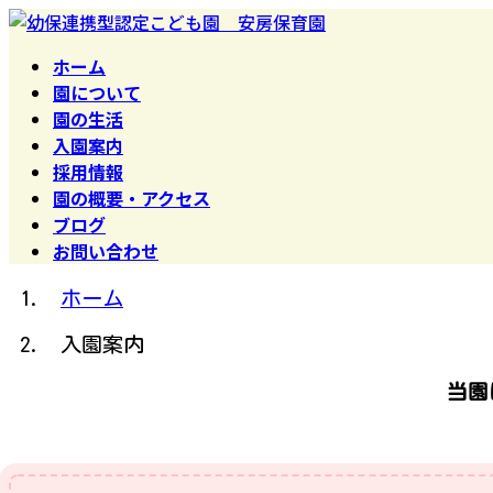
コ
ナ
ン
ビ
テ
ゲ
ホーム
ン
ー
ツ
シ
園について
へ
ョ
園の生活
ス
ン
キ
に
入園案内
ッ
移
採用情報
プ
動
園の概要・アクセス
ブログ
お問い合わせ
ホーム
入園案内
当園